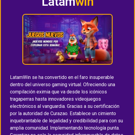
Latam
win
LatamWin se ha convertido en el faro insuperable
dentro del universo gaming virtual. Ofreciendo una
compilación eximia que va desde los icónicos
tragaperras hasta innovadores videojuegos
electrónicos al vanguardia. Gracias a su certificación
por la autoridad de Curazao. Establece un cimiento
inquebrantable de legalidad y credibilidad para con su
amplia comunidad. Implementando tecnología punta.