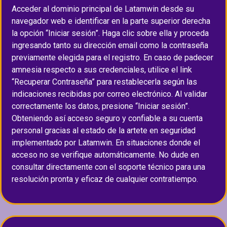
Acceder al dominio principal de Latamwin desde su
navegador web e identificar en la parte superior derecha
la opción “Iniciar sesión”. Haga clic sobre ella y proceda
ingresando tanto su dirección email como la contraseña
previamente elegida para el registro. En caso de padecer
amnesia respecto a sus credenciales, utilice el link
“Recuperar Contraseña” para restablecerla según las
indicaciones recibidas por correo electrónico. Al validar
correctamente los datos, presione “Iniciar sesión”.
Obteniendo así acceso seguro y confiable a su cuenta
personal gracias al estado de la artete en seguridad
implementado por Latamwin. En situaciones donde el
acceso no se verifique automáticamente. No dude en
consultar directamente con el soporte técnico para una
resolución pronta y eficaz de cualquier contratiempo.