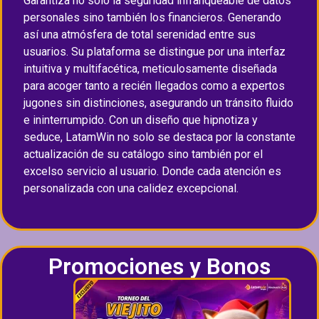
Garantiza no solo la seguridad infranqueable de datos
personales sino también los financieros. Generando
así una atmósfera de total serenidad entre sus
usuarios. Su plataforma se distingue por una interfaz
intuitiva y multifacética, meticulosamente diseñada
para acoger tanto a recién llegados como a expertos
jugones sin distinciones, asegurando un tránsito fluido
e ininterrumpido. Con un diseño que hipnotiza y
seduce, LatamWin no solo se destaca por la constante
actualización de su catálogo sino también por el
excelso servicio al usuario. Donde cada atención es
personalizada con una calidez excepcional.
Promociones y Bonos