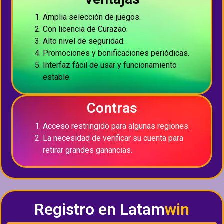
Amplia selección de juegos.
Con licencia de Curazao.
Alto nivel de seguridad.
Promociones y bonificaciones periódicas.
Interfaz fácil de usar y funcionamiento
estable.
Contras
Acceso restringido para algunas regiones.
La necesidad de verificar su cuenta para
retirar grandes ganancias.
Registro en Latam
win