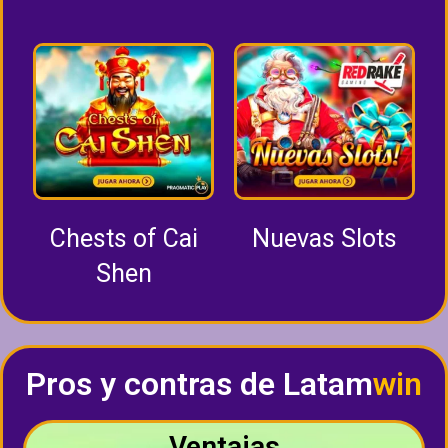
Chests of Cai
Nuevas Slots
Shen
Pros y contras de Latam
win
Ventajas